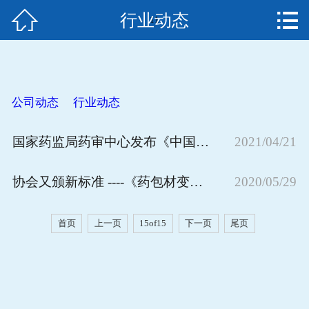


行业动态
网站首页
11
关于我们
新闻资讯
公司动态
行业动态
产品中心
国家药监局药审中心发布《中国新药注册临床试验进展年度报告（2021年）》
2021/04/21
资质荣誉
协会又颁新标准 ----《药包材变更研究技术指南》
2020/05/29
人才招聘
首页
上一页
15of15
下一页
尾页
在线留言
联系我们
EN