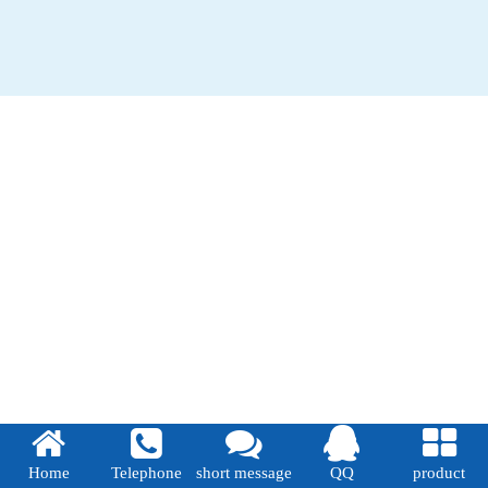
Home
Telephone
short message
QQ
product