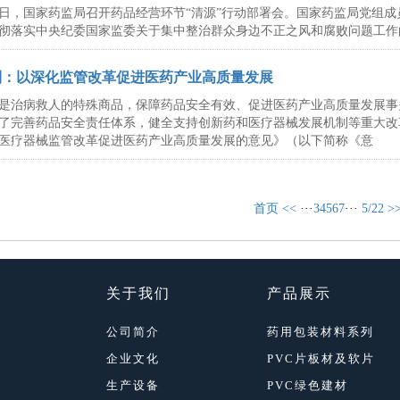
3日，国家药监局召开药品经营环节“清源”行动部署会。国家药监局党组成
彻落实中央纪委国家监委关于集中整治群众身边不正之风和腐败问题工作
利：以深化监管改革促进医药产业高质量发展
是治病救人的特殊商品，保障药品安全有效、促进医药产业高质量发展事
了完善药品安全责任体系，健全支持创新药和医疗器械发展机制等重大改革
医疗器械监管改革促进医药产业高质量发展的意见》（以下简称《意
首页
<<
···
3
4
5
6
7
···
5/22
>
关于我们
产品展示
公司简介
药用包装材料系列
企业文化
PVC片板材及软片
生产设备
PVC绿色建材