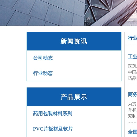
行
新闻资讯
工业
公司动态
医药
中国
行业动态
药品
商
产品展示
为贯
育和
药用包装材料系列
究制
PVC片板材及软片
全