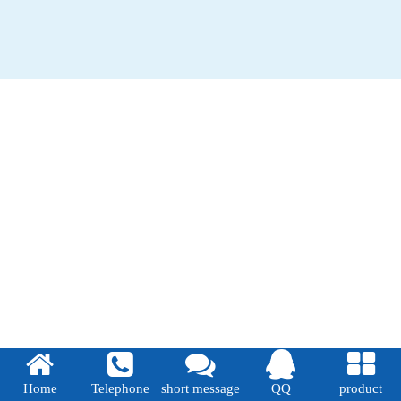
Home
Telephone
short message
QQ
product