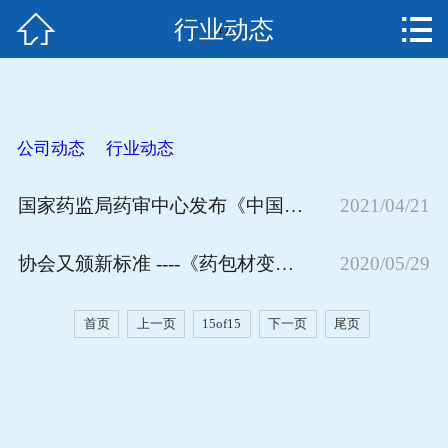


行业动态
网站首页
11
关于我们
新闻资讯
公司动态
行业动态
产品中心
国家药监局药审中心发布《中国新药注册临床试验进展年度报告（2021年）》
2021/04/21
资质荣誉
协会又颁新标准 ----《药包材变更研究技术指南》
2020/05/29
人才招聘
首页
上一页
15of15
下一页
尾页
在线留言
联系我们
EN